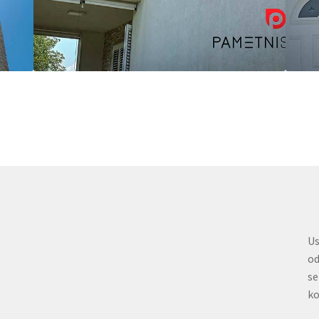
Us
od
se
ko