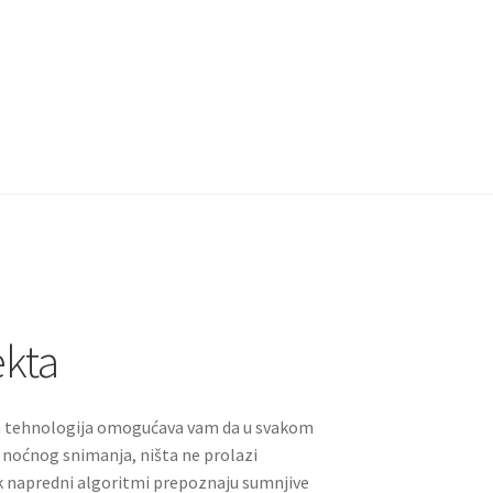
ekta
na tehnologija omogućava vam da u svakom
t noćnog snimanja, ništa ne prolazi
 napredni algoritmi prepoznaju sumnjive