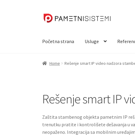
Skip
Skip
to
to
navigation
content
Početna strana
Usluge
Referen
Home
Rešenje smart IP video nadzora stamb
Rešenje smart IP v
Zaštita stambenog objekta pametnim IP reše
trenutku pratite i kontrolišete dešavanja u v
neopaženo. Integracija sa mobilnim uređaji