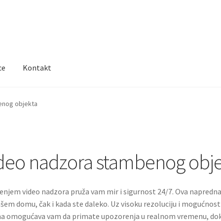
ce
Kontakt
enog objekta
ideo nadzora stambenog obj
njem video nadzora pruža vam mir i sigurnost 24/7. Ova napred
ašem domu, čak i kada ste daleko. Uz visoku rezoluciju i mogućnos
ma omogućava vam da primate upozorenja u realnom vremenu, dok