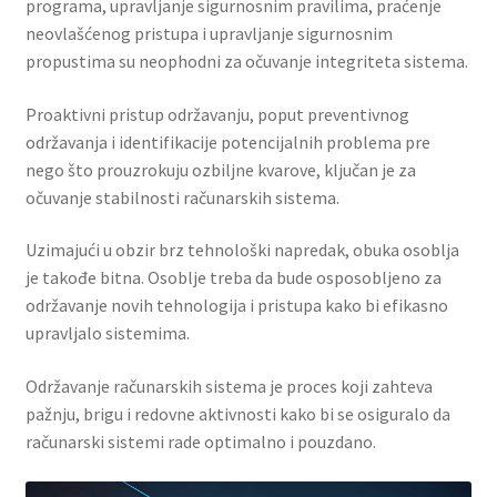
programa, upravljanje sigurnosnim pravilima, praćenje
neovlašćenog pristupa i upravljanje sigurnosnim
propustima su neophodni za očuvanje integriteta sistema.
Proaktivni pristup održavanju, poput preventivnog
održavanja i identifikacije potencijalnih problema pre
nego što prouzrokuju ozbiljne kvarove, ključan je za
očuvanje stabilnosti računarskih sistema.
Uzimajući u obzir brz tehnološki napredak, obuka osoblja
je takođe bitna. Osoblje treba da bude osposobljeno za
održavanje novih tehnologija i pristupa kako bi efikasno
upravljalo sistemima.
Održavanje računarskih sistema je proces koji zahteva
pažnju, brigu i redovne aktivnosti kako bi se osiguralo da
računarski sistemi rade optimalno i pouzdano.