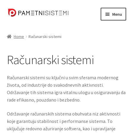
Skip
Skip
Menu
to
to
navigation
content
Početna strana
Home
Računarski sistemi
Expand
Usluge
child
Računarski sistemi
menu
Računarski sistemi
Sigurnosni sistemi
Računarski sistemi su ključni u svim sferama modernog
života, od industrije do svakodnevnih aktivnosti.
Internet stvari (IoT)
Održavanje tih sistema igra vitalnu ulogu u osiguravanju da
rade efikasno, pouzdano i bezbedno.
Reference
Održavanje računarskih sistema obuhvata niz aktivnosti
koje garantuju stabilnost i performanse sistema. To
Kontakt
uključuje redovno ažuriranje softvera, kao i upravljanje