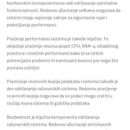
hardverskim komponentama radi održavanja optimalne
funkcionalnosti. Redovno ažuriranje softvera osigurava da
sistemi imaju najnovije zakrpe za sigurnosne rupe i
poboljšanja performansi.
Praćenje performansi sistema je takođe ključno. To
uključuje praćenje resursa poput CPU, RAM-a, skladišnog
prostora i mrežnih performansi kako bi se otkrili
potencijalni problemi ili eventualni kvarovi pre nego što
postanu ozbiljni.
Planiranje rezervnih kopija podataka i sistema takođe je
deo održavanja računarskih sistema. Redovno pravljenje
rezervnih kopija osigurava da se podaci mogu vratiti u
slučaju kvara sistema ili gubitka podataka.
Bezbednost je ključna komponenta održavanja
računarskih sistema. Redovno ažuriranje antivirusnih