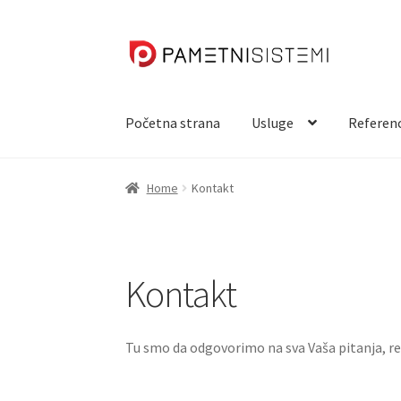
Skip
Skip
to
to
navigation
content
Početna strana
Usluge
Referen
Home
Kontakt
Kontakt
Tu smo da odgovorimo na sva Vaša pitanja, r