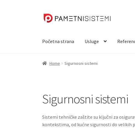
Skip
Skip
to
to
navigation
content
Početna strana
Usluge
Referen
Home
Sigurnosni sistemi
Sigurnosni sistemi
Sistemi tehničke zaštite su ključni za osigurav
kontekstima, od kućne sigurnosti do velikih p