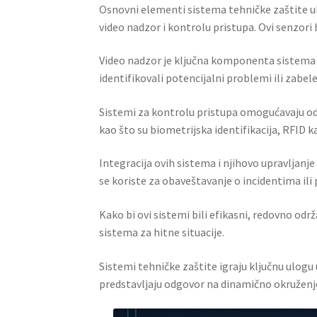
Osnovni elementi sistema tehničke zaštite ukl
video nadzor i kontrolu pristupa. Ovi senzori
Video nadzor je ključna komponenta sistema 
identifikovali potencijalni problemi ili zabelež
Sistemi za kontrolu pristupa omogućavaju odr
kao što su biometrijska identifikacija, RFID kar
Integracija ovih sistema i njihovo upravljan
se koriste za obaveštavanje o incidentima il
Kako bi ovi sistemi bili efikasni, redovno održ
sistema za hitne situacije.
Sistemi tehničke zaštite igraju ključnu ulogu 
predstavljaju odgovor na dinamično okruženje