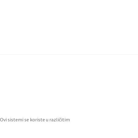
Ovi sistemi se koriste u različitim