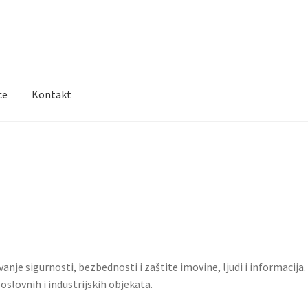
ce
Kontakt
anje sigurnosti, bezbednosti i zaštite imovine, ljudi i informacija. 
oslovnih i industrijskih objekata.